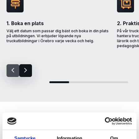
1. Boka en plats
2. Prakti
Välj ett datum som passar dig bäst och boka in din plats
På vår truck
på utbildningen. Vi erbjuder löpande nya
hantera tru
truckutbildningar i Örebro varje vecka och helg.
lärorik och
pedagogiska
Truckutbildning Örebro - körgaranti
Samtycke
Information
Om