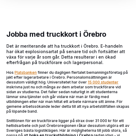
Jobba med truckkort i Örebro
Det är meriterande att ha truckkort i Örebro. E-handeln
har ökat explosionsartat på senare tid och fortsätter att
växa för varje år som går. Detta resulterar i en ökad
efterfrågan på truckförare och lagerpersonal.
Hos
Platsbanken
finner du dagligen flertalet bemanningsföretag på
jakt efter lagerarbetare i Örebro. Personalomsättningen är
dessutom väldigt hög. Universitetet har över
15 000 studenter
inskrivna just nu och många av dem arbetar som truckförare vid
sidan av studierna. Det faller sedan naturligt in att studenterna
lämnar sina tjänster och går vidare när man är färdig med
utbildningen eller när man hittat ett arbete närmare sitt ämne. För
gemene arbetssökande leder detta till att nya arbetstillfällen skapas
på löpande band.
Snittlönen för en truckförare ligger på strax över 31 000 kr för ett
heltidsarbete och just Örebroregionen råkar dessutom utgöra ett av
Sveriges bästa logistiklägen. Här är möjligheterna till jobb stora, så
passa på att
boka en truckutbildning i Örebro
redan idag - vi