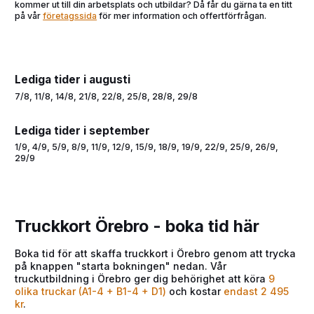
kommer ut till din arbetsplats och utbildar? Då får du gärna ta en titt
på vår
företagssida
för mer information och offertförfrågan.
Lediga tider i augusti
7/8, 11/8, 14/8, 21/8, 22/8, 25/8, 28/8, 29/8
Lediga tider i september
1/9, 4/9, 5/9, 8/9, 11/9, 12/9, 15/9, 18/9, 19/9, 22/9, 25/9, 26/9,
29/9
Truckkort Örebro - boka tid här
Boka tid för att skaffa truckkort i Örebro genom att trycka
på knappen "starta bokningen" nedan. Vår
truckutbildning i Örebro ger dig behörighet att köra
9
olika truckar (A1-4 + B1-4 + D1)
och kostar
endast 2 495
kr
.