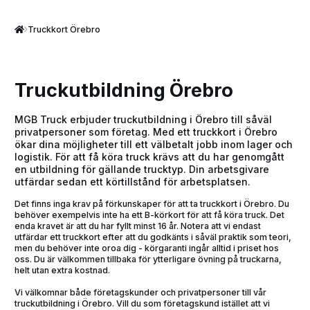
Truckkort Örebro
Truckutbildning Örebro
MGB Truck erbjuder truckutbildning i Örebro till såväl
privatpersoner som företag. Med ett truckkort i Örebro
ökar dina möjligheter till ett välbetalt jobb inom lager och
logistik. För att få köra truck krävs att du har genomgått
en utbildning för gällande trucktyp. Din arbetsgivare
utfärdar sedan ett körtillstånd för arbetsplatsen.
Det finns inga krav på förkunskaper för att ta truckkort i Örebro. Du
behöver exempelvis inte ha ett B-körkort för att få köra truck. Det
enda kravet är att du har fyllt minst 16 år. Notera att vi endast
utfärdar ett truckkort efter att du godkänts i såväl praktik som teori,
men du behöver inte oroa dig - körgaranti ingår alltid i priset hos
oss. Du är välkommen tillbaka för ytterligare övning på truckarna,
helt utan extra kostnad.
Vi välkomnar både företagskunder och privatpersoner till vår
truckutbildning i Örebro. Vill du som företagskund istället att vi