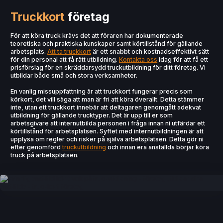
Truckkort
företag
För att köra truck krävs det att föraren har dokumenterade
teoretiska och praktiska kunskaper samt körtillstånd för gällande
arbetsplats.
Att ta truckkort
är ett snabbt och kostnadseffektivt sätt
för din personal att få rätt utbildning.
Kontakta oss
idag för att få ett
prisförslag för en skräddarsydd truckutbildning för ditt företag. Vi
utbildar både små och stora verksamheter.
En vanlig missuppfattning är att truckkort fungerar precis som
körkort, det vill säga att man är fri att köra överallt. Detta stämmer
inte, utan ett truckkort innebär att deltagaren genomgått adekvat
utbildning för gällande trucktyper. Det är upp till er som
arbetsgivare att internutbilda personen i fråga innan ni utfärdar ett
körtillstånd för arbetsplatsen. Syftet med internutbildningen är att
upplysa om regler och risker på själva arbetsplatsen. Detta gör ni
efter genomförd
truckutbildning
och innan era anställda börjar köra
truck på arbetsplatsen.