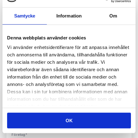
Hos oss får du alltid utbildning till företagets personal till
ett fast pris. Priset inkluderar allt från instruktörens restid
till utbildningsbevis.Välkommen att
kontakta oss
för en
Samtycke
Information
Om
skräddarsydd offert.
Denna webbplats använder cookies
Vi använder enhetsidentifierare för att anpassa innehållet
och annonserna till användarna, tillhandahålla funktioner
för sociala medier och analysera vår trafik. Vi
Kontakt
vidarebefordrar även sådana identifierare och annan
info@mgbtruck.se
information från din enhet till de sociala medier och
073-399 44 54
annons- och analysföretag som vi samarbetar med.
Dessa kan i sin tur kombinera informationen med annan
Skicka en offertförfrågan idag!
information som du har tillhandahållit eller som de har
”
*
” anger obligatoriska fält
samlat in när du har använt deras tjänster.
Namn
*
OK
Företag
*